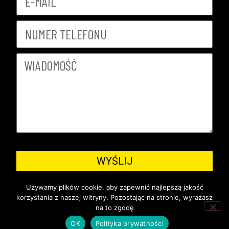
WYŚLIJ
Używamy plików cookie, aby zapewnić najlepszą jakość
korzystania z naszej witryny. Pozostając na stronie, wyrażasz
na to zgodę
FAQ
REGULAMIN
POLITYKA PRYWATNOŚCI
STATUT
OK
Polityka prywatności
SPRAWOZDANIE