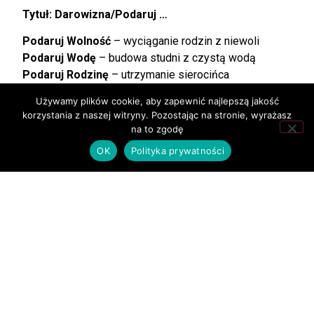
Tytuł: Darowizna/Podaruj …
Podaruj Wolność
– wyciąganie rodzin z niewoli
Podaruj Wodę
– budowa studni z czystą wodą
Podaruj Rodzinę
– utrzymanie sierocińca
Podaruj Chleb
– karmienie wdów i sierot
Używamy plików cookie, aby zapewnić najlepszą jakość
Podaruj Naukę
– otwieranie szkół
korzystania z naszej witryny. Pozostając na stronie, wyrażasz
na to zgodę
mBank S.A., Skr. Pocz. 2108, 90-959 LODZ 2
OK
Polityka prywatności
kod BIC/SWIFT mBanku: BREXPLPWMBK
SORT CODE/numer rozliczeniowy – 11402004
Fundacja Wszystko Jest Możliwe
Al. Grunwaldzka 5
Gdańsk 80-236
Masz pytania? Zadzwoń
:
+48 695 401 246, +48 509 557 499
fwjm.biuro@gmail.com