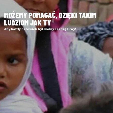
MOŻEMY POMAGAĆ, DZIĘKI TAKIM
LUDZIOM JAK TY
Aby każdy człowiek był wolny i szczęśliwy!